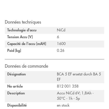
Données techniques
Technologie d'accu
NiCd
Tension Accu [V]
6
Capacité de l'accu [mAH]
1600
Poid [kg]
0.26
Données de commande
Désignation
BCA 5 EF ersetzt durch BA 5
EF
No article
812 001 358
Description
Accu NiCd 6V; 1,8Ah -
50°C - 1h - 5p
Disponibilité
en stock