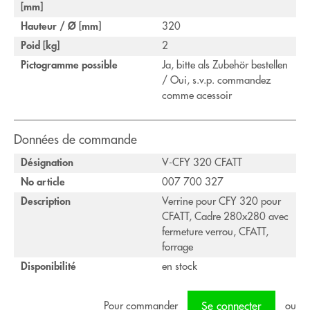
[mm]
Hauteur / Ø [mm]
320
Poid [kg]
2
Pictogramme possible
Ja, bitte als Zubehör bestellen
/ Oui, s.v.p. commandez
comme acessoir
Données de commande
Désignation
V-CFY 320 CFATT
No article
007 700 327
Description
Verrine pour CFY 320 pour
CFATT, Cadre 280x280 avec
fermeture verrou, CFATT,
forrage
Disponibilité
en stock
Pour commander
ou
Se connecter