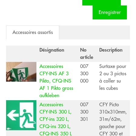
Enregistrer
Accessoires assortis
Désignation
No
Description
article
Accessoires
007
Surtaxe pour
CFY-INS AF 3
300
2 ou 3 pictos
Pikto, CFQ-INS
000
à coller su
AF 1 Pikto gross
les cubes
aufkleben
Accessoires
007
CFY Picto
CFY-INS 300 L,
300
310x310mm,
CFY-ins 320 L,
301
31m/62m,
CFQ-ins 320 L,
gauche pour
CFQ-INS 350 L
CFY 300 et