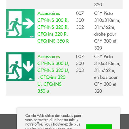
320
Accessoires
007
CFY Picto
CFY-INS 300 R,
300
310x310mm,
CFY-INS 320 R,
302
31m/62m,
CFQ-ins 320 R,
droite pour
CFQ-INS 350 R
CFY 300 et
320
Accessoires
007
CFY Picto
CFY-INS 300 U,
300
310x310mm,
CFY-INS 320 U,
303
31m/62m,
, CFQ-ins 320
en bas pour
U, CFQ-INS
CFY 300 et
350 u
320
Ce site Web utilise des cookies pour
vous permettre d'utiliser au mieux
notre offre. Vous trouverez de plus
NEU!
Equ
amples informations dans nos