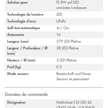
Solution pour
FL 8W auf LED
umrüsten/umbauen
Technologie de lumière
LED
Technologie d'accu
LiFePo
Self-test automatique
Ja / Oui
Autonomie
1h
Longeur [mm]
279 LED-Platine
Largeur / Profondeur / Ø
28 LED-Platine
[mm]
Hauteur / Ø [mm]
3 LED-Platine
Poid [kg]
0.3
Mode secours
Bereitschaft und Dauer,
Secours et permanent
Données de commande
Désignation
Notlichtset CLX LED 42
CFATT LiFePo, CLX 8W FL