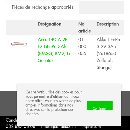
Pièces de rechange appropriés
Désignation
No
Description
article
Accu L-BCA 2P
011
Akku LiFePo
EX LiFePo 3Ah
000
3.2V 3Ah
(BMSG, BM2, Li
055
(2x18650
Geräte)
Zelle als
Stange)
Ce site Web utilise des cookies pour
vous permettre d'utiliser au mieux
notre offre. Vous trouverez de plus
NEU!
Equ
amples informations dans nos
Confirmer
directives sur la protection des
données
.
Candelux SA
Chemin des Maladières 22
2022 Bevaix
032 847 06 06
info(at)candelux.ch
Impressum