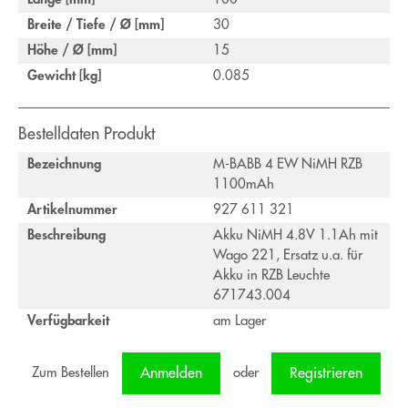
Breite / Tiefe / Ø [mm]
30
Höhe / Ø [mm]
15
Gewicht [kg]
0.085
Bestelldaten Produkt
Bezeichnung
M-BABB 4 EW NiMH RZB
1100mAh
Artikelnummer
927 611 321
Beschreibung
Akku NiMH 4.8V 1.1Ah mit
Wago 221, Ersatz u.a. für
Akku in RZB Leuchte
671743.004
Verfügbarkeit
am Lager
Zum Bestellen
oder
Anmelden
Registrieren