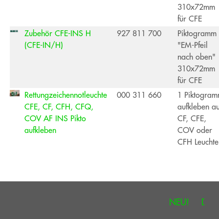
310x72mm
für CFE
Zubehör CFE-INS H
927 811 700
Piktogramm
(CFE-IN/H)
"EM-Pfeil
nach oben"
310x72mm
für CFE
Rettungzeichennotleuchte
000 311 660
1 Piktogra
CFE, CF, CFH, CFQ,
aufkleben au
COV AF INS Pikto
CF, CFE,
aufkleben
COV oder
CFH Leuchte
NEU!
Deck