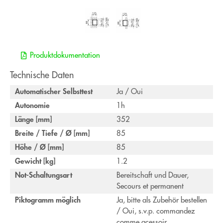
Produktdokumentation
Technische Daten
Automatischer Selbsttest
Ja / Oui
Autonomie
1h
Länge [mm]
352
Breite / Tiefe / Ø [mm]
85
Höhe / Ø [mm]
85
Gewicht [kg]
1.2
Not-Schaltungsart
Bereitschaft und Dauer,
Secours et permanent
Piktogramm möglich
Ja, bitte als Zubehör bestellen
/ Oui, s.v.p. commandez
comme acessoir