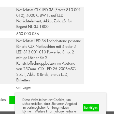
Notlichtset CLX LED 36 (Ersatz 813 001
010), 4000K, 8W FL auf LED
Notlichtelement, Akku, Zub. zB. für
Regent NL-34.1800
650 000 036
Notlichtset LED 36 Lochabstand passend
für alte CLX Notleuchten mit 4 oder 3
LED 813 001 010 Powerled Strip. 2
mittige Löcher für 2
Kunststoffschnappbolzen im Abstand
von 257mm. CLX LED 25-200BMSG-
2,4.1, Akku & Bride, Status LED,
Etiketten
am Lager
llen
oder
Anmelden
Registrieren
Diese Website benutzt Cookies, um
sicherzustellen, dass Sie unser Angebot
im bestmöglichen Umfang nutzen
Bestätigen
können. Weitere Informationen erhalten